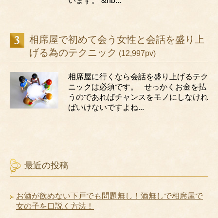
います。 &nb...
相席屋で初めて会う女性と会話を盛り上
げる為のテクニック
(12,997pv)
相席屋に行くなら会話を盛り上げるテク
ニックは必須です。 せっかくお金を払
うのであればチャンスをモノにしなけれ
ばいけないですよね...
最近の投稿
お酒が飲めない下戸でも問題無し！酒無しで相席屋で
女の子を口説く方法！